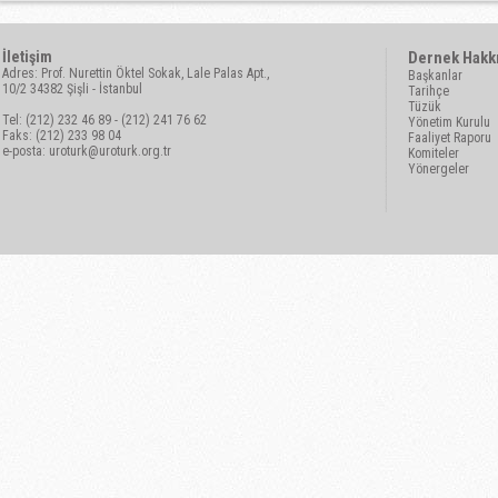
İletişim
Dernek Hakk
Adres: Prof. Nurettin Öktel Sokak, Lale Palas Apt.,
Başkanlar
10/2 34382 Şişli - İstanbul
Tarihçe
Tüzük
Tel: (212) 232 46 89 - (212) 241 76 62
Yönetim Kurulu
Faks: (212) 233 98 04
Faaliyet Raporu
e-posta:
uroturk@uroturk.org.tr
Komiteler
Yönergeler