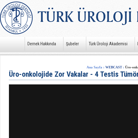
Dernek Hakkında
Şubeler
Türk Üroloji Akademisi
Ana Sayfa
:
WEBCAST
:
Üro-onko
Üro-onkolojide Zor Vakalar - 4 Testis Tümör