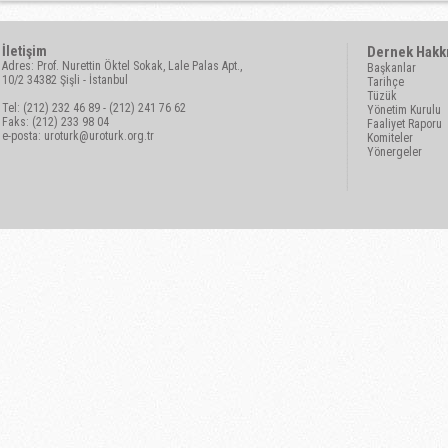
İletişim
Dernek Hakk
Adres: Prof. Nurettin Öktel Sokak, Lale Palas Apt.,
Başkanlar
10/2 34382 Şişli - İstanbul
Tarihçe
Tüzük
Tel: (212) 232 46 89 - (212) 241 76 62
Yönetim Kurulu
Faks: (212) 233 98 04
Faaliyet Raporu
e-posta:
uroturk@uroturk.org.tr
Komiteler
Yönergeler