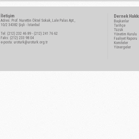
İletişim
Dernek Hakk
Adres: Prof. Nurettin Öktel Sokak, Lale Palas Apt.,
Başkanlar
10/2 34382 Şişli - İstanbul
Tarihçe
Tüzük
Tel: (212) 232 46 89 - (212) 241 76 62
Yönetim Kurulu
Faks: (212) 233 98 04
Faaliyet Raporu
e-posta:
uroturk@uroturk.org.tr
Komiteler
Yönergeler