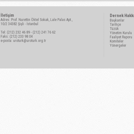
İletişim
Dernek Hakk
Adres: Prof. Nurettin Öktel Sokak, Lale Palas Apt.,
Başkanlar
10/2 34382 Şişli - İstanbul
Tarihçe
Tüzük
Tel: (212) 232 46 89 - (212) 241 76 62
Yönetim Kurulu
Faks: (212) 233 98 04
Faaliyet Raporu
e-posta:
uroturk@uroturk.org.tr
Komiteler
Yönergeler