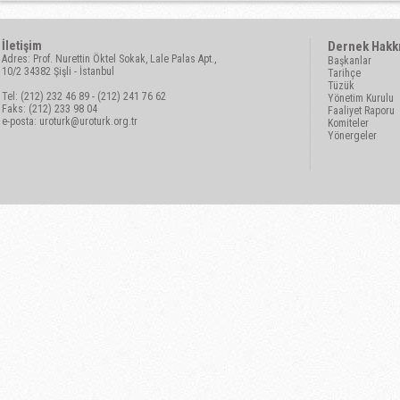
İletişim
Dernek Hakk
Adres: Prof. Nurettin Öktel Sokak, Lale Palas Apt.,
Başkanlar
10/2 34382 Şişli - İstanbul
Tarihçe
Tüzük
Tel: (212) 232 46 89 - (212) 241 76 62
Yönetim Kurulu
Faks: (212) 233 98 04
Faaliyet Raporu
e-posta:
uroturk@uroturk.org.tr
Komiteler
Yönergeler