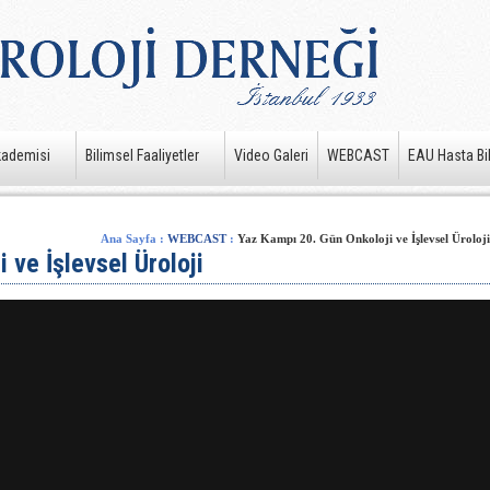
kademisi
Bilimsel Faaliyetler
Video Galeri
WEBCAST
EAU Hasta Bil
Ana Sayfa
:
WEBCAST
:
Yaz Kampı 20. Gün Onkoloji ve İşlevsel Üroloji
 ve İşlevsel Üroloji