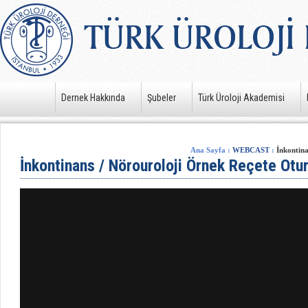
Dernek Hakkında
Şubeler
Türk Üroloji Akademisi
Ana Sayfa
:
WEBCAST
:
İnkontin
İnkontinans / Nörouroloji Örnek Reçete Ot