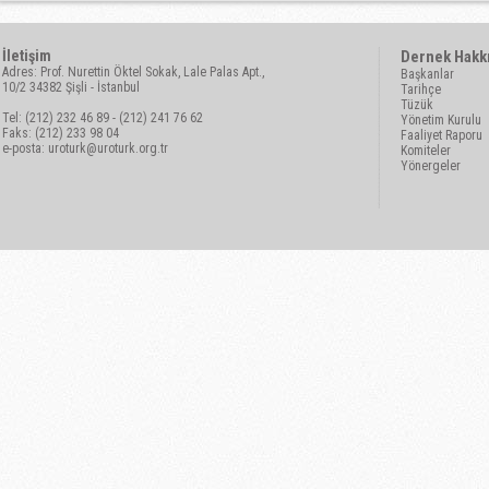
İletişim
Dernek Hakk
Adres: Prof. Nurettin Öktel Sokak, Lale Palas Apt.,
Başkanlar
10/2 34382 Şişli - İstanbul
Tarihçe
Tüzük
Tel: (212) 232 46 89 - (212) 241 76 62
Yönetim Kurulu
Faks: (212) 233 98 04
Faaliyet Raporu
e-posta:
uroturk@uroturk.org.tr
Komiteler
Yönergeler