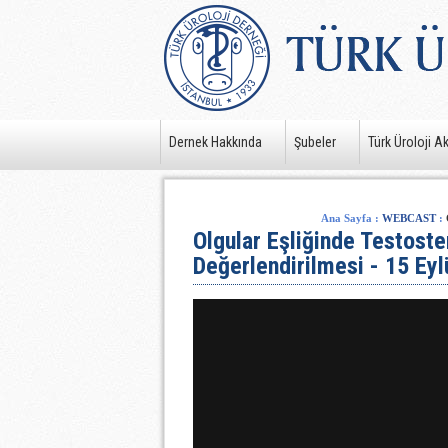
Dernek Hakkında
Şubeler
Türk Üroloji A
Ana Sayfa
:
WEBCAST
:
Olgular Eşliğinde Testoster
Değerlendirilmesi - 15 Eyl