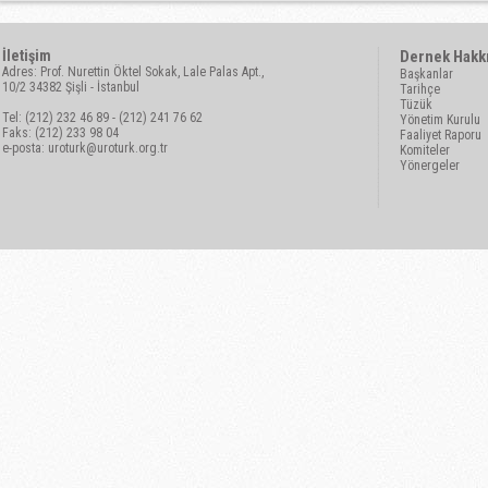
İletişim
Dernek Hakk
Adres: Prof. Nurettin Öktel Sokak, Lale Palas Apt.,
Başkanlar
10/2 34382 Şişli - İstanbul
Tarihçe
Tüzük
Tel: (212) 232 46 89 - (212) 241 76 62
Yönetim Kurulu
Faks: (212) 233 98 04
Faaliyet Raporu
e-posta:
uroturk@uroturk.org.tr
Komiteler
Yönergeler