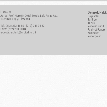
İletişim
Dernek Hakk
Adres: Prof. Nurettin Öktel Sokak, Lale Palas Apt.,
Başkanlar
10/2 34382 Şişli - İstanbul
Tarihçe
Tüzük
Tel: (212) 232 46 89 - (212) 241 76 62
Yönetim Kurulu
Faks: (212) 233 98 04
Faaliyet Raporu
e-posta:
uroturk@uroturk.org.tr
Komiteler
Yönergeler