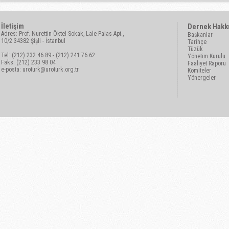
İletişim
Dernek Hakk
Adres: Prof. Nurettin Öktel Sokak, Lale Palas Apt.,
Başkanlar
10/2 34382 Şişli - İstanbul
Tarihçe
Tüzük
Tel: (212) 232 46 89 - (212) 241 76 62
Yönetim Kurulu
Faks: (212) 233 98 04
Faaliyet Raporu
e-posta:
uroturk@uroturk.org.tr
Komiteler
Yönergeler