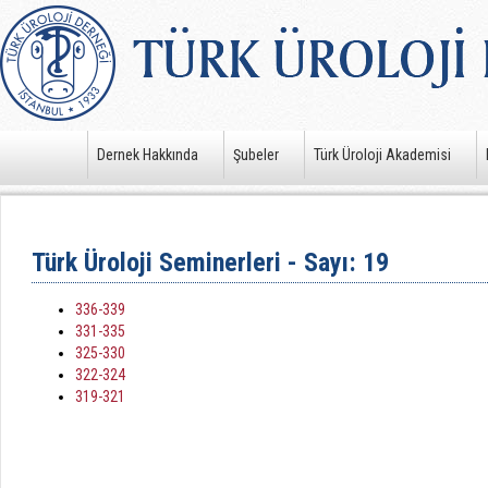
Dernek Hakkında
Şubeler
Türk Üroloji Akademisi
Türk Üroloji Seminerleri - Sayı: 19
336-339
331-335
325-330
322-324
319-321