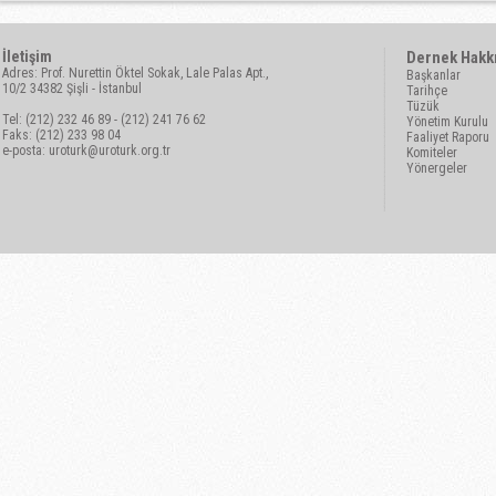
İletişim
Dernek Hakk
Adres: Prof. Nurettin Öktel Sokak, Lale Palas Apt.,
Başkanlar
10/2 34382 Şişli - İstanbul
Tarihçe
Tüzük
Tel: (212) 232 46 89 - (212) 241 76 62
Yönetim Kurulu
Faks: (212) 233 98 04
Faaliyet Raporu
e-posta:
uroturk@uroturk.org.tr
Komiteler
Yönergeler