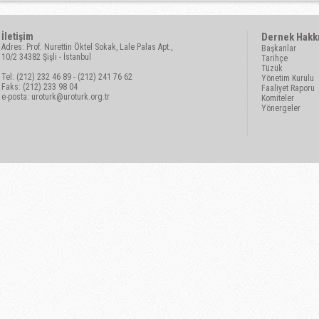
İletişim
Dernek Hakk
Adres: Prof. Nurettin Öktel Sokak, Lale Palas Apt.,
Başkanlar
10/2 34382 Şişli - İstanbul
Tarihçe
Tüzük
Tel: (212) 232 46 89 - (212) 241 76 62
Yönetim Kurulu
Faks: (212) 233 98 04
Faaliyet Raporu
e-posta:
uroturk@uroturk.org.tr
Komiteler
Yönergeler