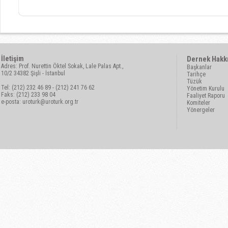
İletişim
Dernek Hakk
Adres: Prof. Nurettin Öktel Sokak, Lale Palas Apt.,
Başkanlar
10/2 34382 Şişli - İstanbul
Tarihçe
Tüzük
Tel: (212) 232 46 89 - (212) 241 76 62
Yönetim Kurulu
Faks: (212) 233 98 04
Faaliyet Raporu
e-posta:
uroturk@uroturk.org.tr
Komiteler
Yönergeler