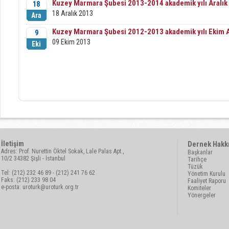
Kuzey Marmara Şubesi 2013-2014 akademik yılı Aralık A
18
18 Aralık 2013
Ara
Kuzey Marmara Şubesi 2012-2013 akademik yılı Ekim Ay
9
09 Ekim 2013
Eki
İletişim
Dernek Hakk
Adres: Prof. Nurettin Öktel Sokak, Lale Palas Apt.,
Başkanlar
10/2 34382 Şişli - İstanbul
Tarihçe
Tüzük
Tel: (212) 232 46 89 - (212) 241 76 62
Yönetim Kurulu
Faks: (212) 233 98 04
Faaliyet Raporu
e-posta:
uroturk@uroturk.org.tr
Komiteler
Yönergeler