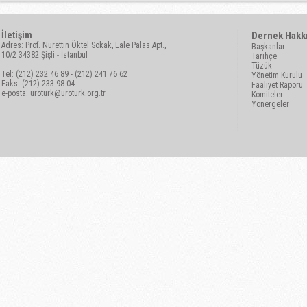
İletişim
Dernek Hakk
Adres: Prof. Nurettin Öktel Sokak, Lale Palas Apt.,
Başkanlar
10/2 34382 Şişli - İstanbul
Tarihçe
Tüzük
Tel: (212) 232 46 89 - (212) 241 76 62
Yönetim Kurulu
Faks: (212) 233 98 04
Faaliyet Raporu
e-posta:
uroturk@uroturk.org.tr
Komiteler
Yönergeler