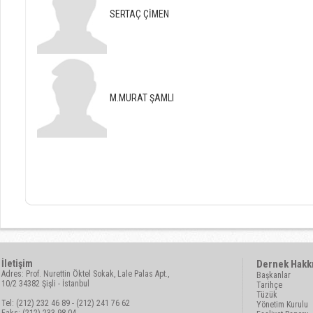
SERTAÇ ÇİMEN
M.MURAT ŞAMLI
İletişim
Dernek Hakk
Adres: Prof. Nurettin Öktel Sokak, Lale Palas Apt.,
Başkanlar
10/2 34382 Şişli - İstanbul
Tarihçe
Tüzük
Tel: (212) 232 46 89 - (212) 241 76 62
Yönetim Kurulu