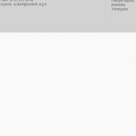
Faks: (212) 233 98 04
Faaliyet Raporu
e-posta:
uroturk@uroturk.org.tr
Komiteler
Yönergeler