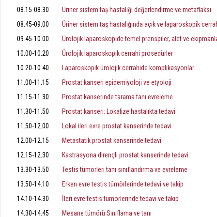
08.15-08.30
Üriner sistem taş hastalığı değerlendirme ve metaflaksi
08.45-09.00
Üriner sistem taş hastalığında açık ve laparoskopik cerrah
09.45-10.00
Ürolojik laparoskopide temel prenspiler, alet ve ekipmanl
10.00-10.20
Ürolojik laparoskopik cerrahi prosedürler
10.20-10.40
Laparoskopik ürolojik cerrahide komplikasyonlar
11.00-11.15
Prostat kanseri epidemiyoloji ve etyoloji
11.15-11.30
Prostat kanserinde tarama tanı evreleme
11.30-11.50
Prostat kanseri: Lokalize hastalıkta tedavi
11.50-12.00
Lokal ileri evre prostat kanserinde tedavi
12.00-12.15
Metastatik prostat kanserinde tedavi
12.15-12.30
Kastrasyona dirençli prostat kanserinde tedavi
13.30-13.50
Testis tümörleri tanı sınıflandırma ve evreleme
13.50-14.10
Erken evre testis tümörlerinde tedavi ve takip
14.10-14.30
İleri evre testis tümörlerinde tedavi ve takip
14.30-14.45
Mesane tümörü Sınıflama ve tanı