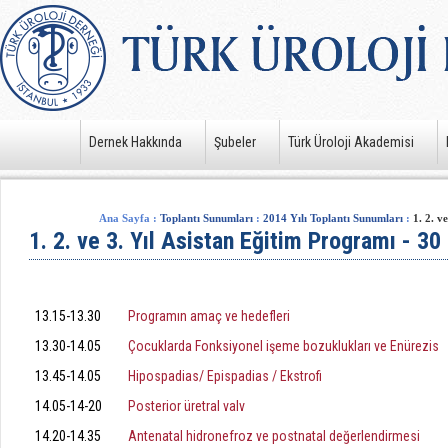
Dernek Hakkında
Şubeler
Türk Üroloji Akademisi
Ana Sayfa
:
Toplantı Sunumları
:
2014 Yılı Toplantı Sunumları
:
1. 2. v
1. 2. ve 3. Yıl Asistan Eğitim Programı - 3
30 Mayıs 2014
13.15-13.30
Programın amaç ve hedefleri
13.30-14.05
Çocuklarda Fonksiyonel işeme bozuklukları ve Enürezis
13.45-14.05
Hipospadias/ Epispadias / Ekstrofi
14.05-14-20
Posterior üretral valv
14.20-14.35
Antenatal hidronefroz ve postnatal değerlendirmesi