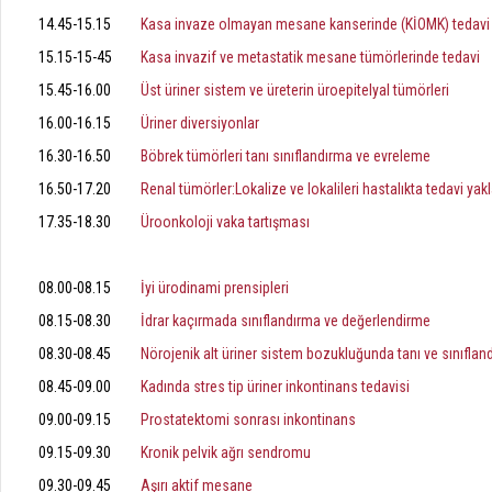
14.45-15.15
Kasa invaze olmayan mesane kanserinde (KİOMK) tedavi
15.15-15-45
Kasa invazif ve metastatik mesane tümörlerinde tedavi
15.45-16.00
Üst üriner sistem ve üreterin üroepitelyal tümörleri
16.00-16.15
Üriner diversiyonlar
16.30-16.50
Böbrek tümörleri tanı sınıflandırma ve evreleme
16.50-17.20
Renal tümörler:Lokalize ve lokalileri hastalıkta tedavi yak
17.35-18.30
Üroonkoloji vaka tartışması
1 Haziran 2014
08.00-08.15
İyi ürodinami prensipleri
08.15-08.30
İdrar kaçırmada sınıflandırma ve değerlendirme
08.30-08.45
Nörojenik alt üriner sistem bozukluğunda tanı ve sınıflan
08.45-09.00
Kadında stres tip üriner inkontinans tedavisi
09.00-09.15
Prostatektomi sonrası inkontinans
09.15-09.30
Kronik pelvik ağrı sendromu
09.30-09.45
Aşırı aktif mesane