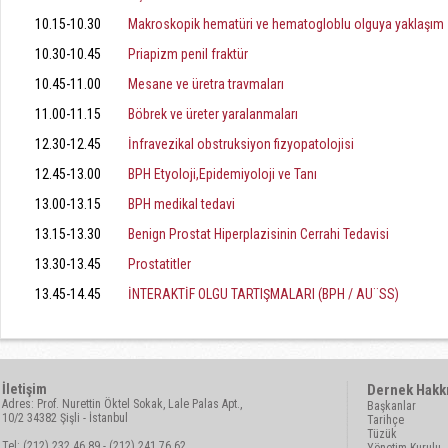
10.15-10.30
Makroskopik hematüri ve hematogloblu olguya yaklaşım
10.30-10.45
Priapizm penil fraktür
10.45-11.00
Mesane ve üretra travmaları
11.00-11.15
Böbrek ve üreter yaralanmaları
12.30-12.45
İnfravezikal obstruksiyon fizyopatolojisi
12.45-13.00
BPH Etyoloji,Epidemiyoloji ve Tanı
13.00-13.15
BPH medikal tedavi
13.15-13.30
Benign Prostat Hiperplazisinin Cerrahi Tedavisi
13.30-13.45
Prostatitler
13.45-14.45
İNTERAKTİF OLGU TARTIŞMALARI (BPH / AU¨SS)
İletişim
Dernek Hakk
Adres: Prof. Nurettin Öktel Sokak, Lale Palas Apt.,
Başkanlar
10/2 34382 Şişli - İstanbul
Tarihçe
Tüzük
Tel: (212) 232 46 89 - (212) 241 76 62