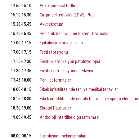
14.50-15.10
Vezikoüreteral Reflü
15.10-15.30
Girişimsel tedaviler (ESWL, PNL)
15.30-15.45
Akut skrotum
15.45-16.45
Pediatrik Genitoüriner Sistem Travmaları
17.00-17.15
Ejakülasyon bozuklukları
17.00-17.15
Testis torsiyonu
17.15-17.30
Erektil disfonksiyon patofizyolojisi
17.30-17.45
Erektil disfonksiyonun tedavisi
17.45-18.00
Penil deformiteler
18.00-18.15
Erkek infertilitesinde tanı ve medikal tedaviler
18.15-18.30
Erkek infertilitesinde cerrahi tedaviler ve sperm elde etm
18.30-19.00
Skrotal Patolojiler
19.00-19.45
Androloji infertilite olgu tartışması
31 Mayıs 2014
08.00-08.15
Taş oluşum mekanizmaları