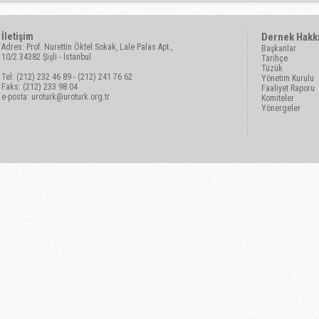
İletişim
Dernek Hakk
Adres: Prof. Nurettin Öktel Sokak, Lale Palas Apt.,
Başkanlar
10/2 34382 Şişli - İstanbul
Tarihçe
Tüzük
Tel: (212) 232 46 89 - (212) 241 76 62
Yönetim Kurulu
Faks: (212) 233 98 04
Faaliyet Raporu
e-posta:
uroturk@uroturk.org.tr
Komiteler
Yönergeler