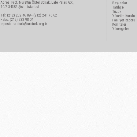
Adres: Prof. Nurettin Öktel Sokak, Lale Palas Apt.,
Başkanlar
10/2 34382 Şişli - İstanbul
Tarihçe
Tüzük
Tel: (212) 232 46 89 - (212) 241 76 62
Yönetim Kurulu
Faks: (212) 233 98 04
Faaliyet Raporu
e-posta:
uroturk@uroturk.org.tr
Komiteler
Yönergeler