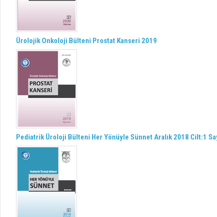
Ürolojik Onkoloji Bülteni Prostat Kanseri 2019
Pediatrik Üroloji Bülteni Her Yönüyle Sünnet Aralık 2018 Cilt:1 Sa