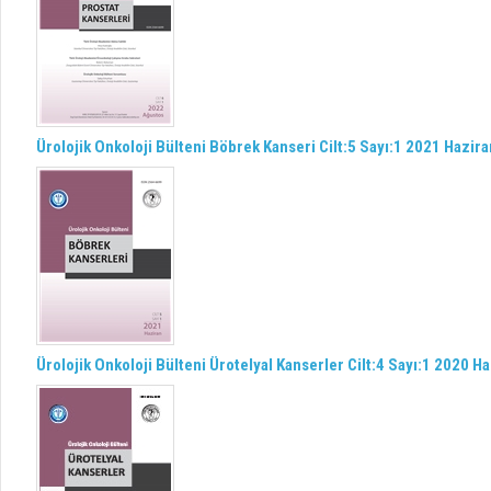
Ürolojik Onkoloji Bülteni Böbrek Kanseri Cilt:5 Sayı:1 2021 Hazira
Ürolojik Onkoloji Bülteni Ürotelyal Kanserler Cilt:4 Sayı:1 2020 H