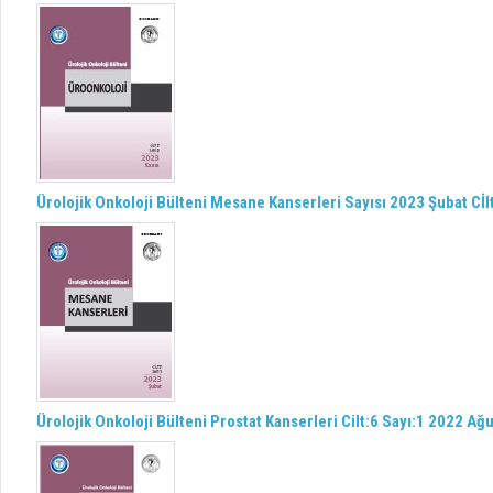
Ürolojik Onkoloji Bülteni Mesane Kanserleri Sayısı 2023 Şubat Cİlt
Ürolojik Onkoloji Bülteni Prostat Kanserleri Cilt:6 Sayı:1 2022 Ağ