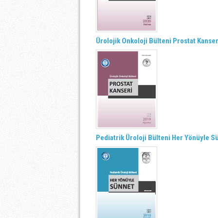
Ürolojik Onkoloji Bülteni Prostat Kanse
Pediatrik Üroloji Bülteni Her Yönüyle Sü