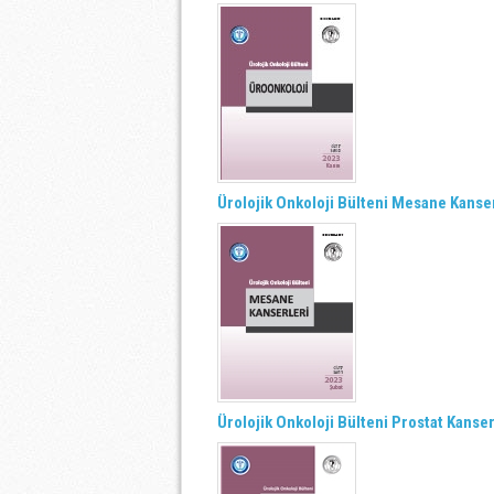
Ürolojik Onkoloji Bülteni Mesane Kanserl
Ürolojik Onkoloji Bülteni Prostat Kanser