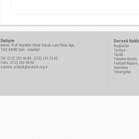
İletişim
Dernek Hakk
Adres: Prof. Nurettin Öktel Sokak, Lale Palas Apt.,
Başkanlar
10/2 34382 Şişli - İstanbul
Tarihçe
Tüzük
Tel: (212) 232 46 89 - (212) 241 76 62
Yönetim Kurulu
Faks: (212) 233 98 04
Faaliyet Raporu
e-posta:
uroturk@uroturk.org.tr
Komiteler
Yönergeler