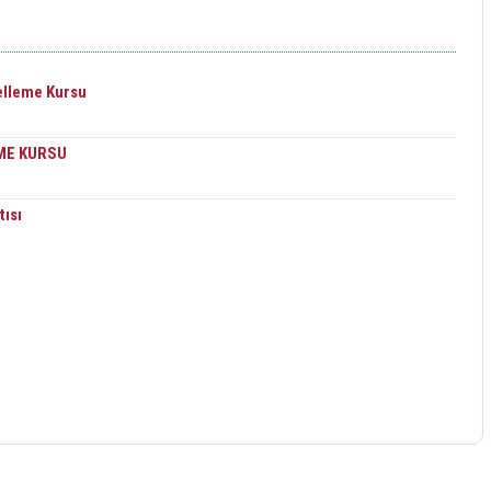
elleme Kursu
ME KURSU
tısı