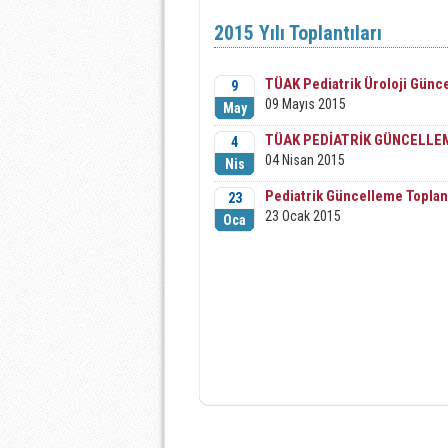
2015 Yılı Toplantıları
TÜAK Pediatrik Üroloji Günc
9
09 Mayıs 2015
May
TÜAK PEDİATRİK GÜNCELLE
4
04 Nisan 2015
Nis
Pediatrik Güncelleme Toplan
23
23 Ocak 2015
Oca