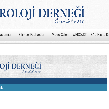
kademisi
Bilimsel Faaliyetler
Video Galeri
WEBCAST
EAU Hasta Bil
eler