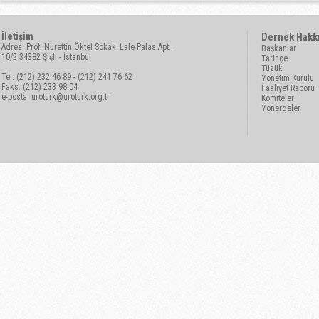
İletişim
Dernek Hakk
Adres: Prof. Nurettin Öktel Sokak, Lale Palas Apt.,
Başkanlar
10/2 34382 Şişli - İstanbul
Tarihçe
Tüzük
Tel: (212) 232 46 89 - (212) 241 76 62
Yönetim Kurulu
Faks: (212) 233 98 04
Faaliyet Raporu
e-posta:
uroturk@uroturk.org.tr
Komiteler
Yönergeler