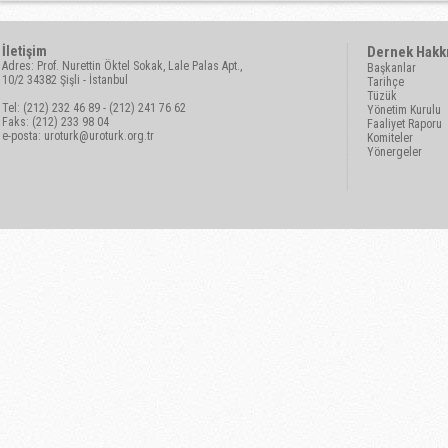
İletişim
Dernek Hakk
Adres: Prof. Nurettin Öktel Sokak, Lale Palas Apt.,
Başkanlar
10/2 34382 Şişli - İstanbul
Tarihçe
Tüzük
Tel: (212) 232 46 89 - (212) 241 76 62
Yönetim Kurulu
Faks: (212) 233 98 04
Faaliyet Raporu
e-posta:
uroturk@uroturk.org.tr
Komiteler
Yönergeler