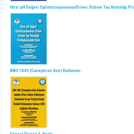
İdrar pH Değeri OptimizasyonununÜriner Sistem Taş Hastalığı Pro
BNO 1045 (Canephron Uno) Kullanımı