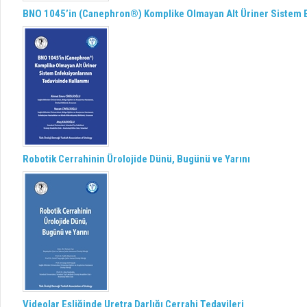
BNO 1045’in (Canephron®) Komplike Olmayan Alt Üriner Sistem E
Robotik Cerrahinin Ürolojide Dünü, Bugünü ve Yarını
Videolar Eşliğinde Uretra Darlığı Cerrahi Tedavileri