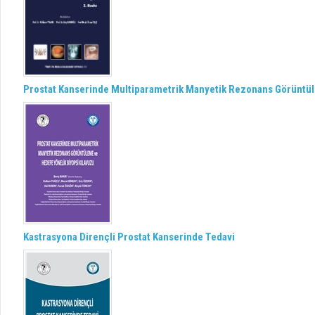
Prostat Kanserinde Multiparametrik Manyetik Rezonans Görüntül
Kastrasyona Dirençli Prostat Kanserinde Tedavi