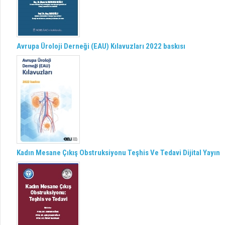
Avrupa Üroloji Derneği (EAU) Kılavuzları 2022 baskısı
Kadın Mesane Çıkış Obstruksiyonu Teşhis Ve Tedavi Dijital Yayın