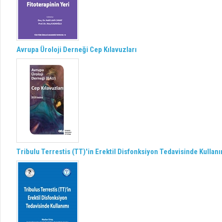
Avrupa Üroloji Derneği Cep Kılavuzları
Tribulu Terrestis (TT)'in Erektil Disfonksiyon Tedavisinde Kullan