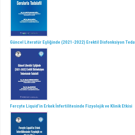
Güncel Literatür Eşliğinde (2021-2022) Erektil Disfonksiyon Tedav
Fercyte Liquid’in Erkek İnfertilitesinde Fizyolojik ve Klinik Etkisi