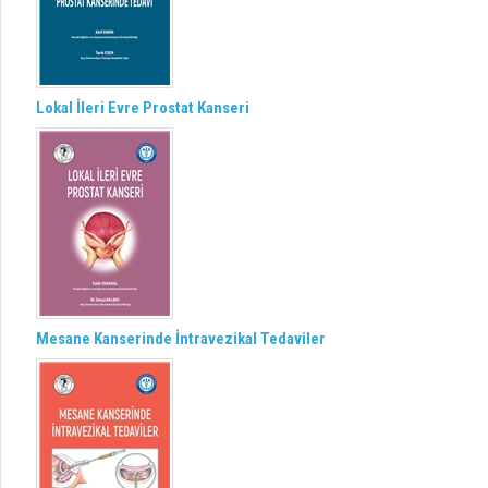
Lokal İleri Evre Prostat Kanseri
Mesane Kanserinde İntravezikal Tedaviler