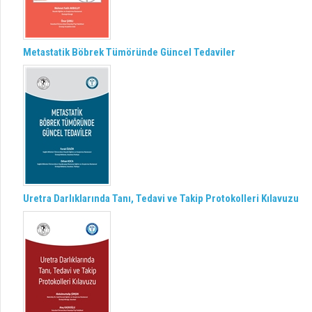
Metastatik Böbrek Tümöründe Güncel Tedaviler
Uretra Darlıklarında Tanı, Tedavi ve Takip Protokolleri Kılavuzu