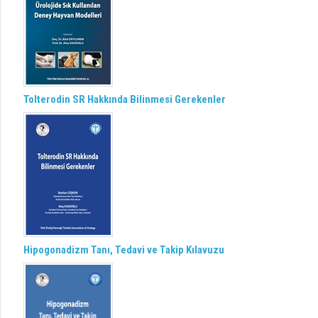
Tolterodin SR Hakkında Bilinmesi Gerekenler
Hipogonadizm Tanı, Tedavi ve Takip Kılavuzu