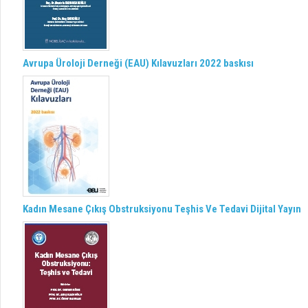
Avrupa Üroloji Derneği (EAU) Kılavuzları 2022 baskısı
Kadın Mesane Çıkış Obstruksiyonu Teşhis Ve Tedavi Dijital Yayın