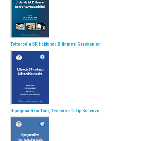
Tolterodin SR Hakkında Bilinmesi Gerekenler
Hipogonadizm Tanı, Tedavi ve Takip Kılavuzu