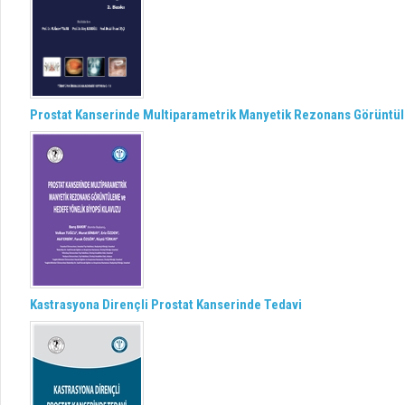
Prostat Kanserinde Multiparametrik Manyetik Rezonans Görüntül
Kastrasyona Dirençli Prostat Kanserinde Tedavi