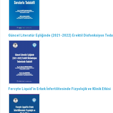
Güncel Literatür Eşliğinde (2021-2022) Erektil Disfonksiyon Tedav
Fercyte Liquid’in Erkek İnfertilitesinde Fizyolojik ve Klinik Etkisi