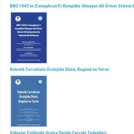
BNO 1045’in (Canephron®) Komplike Olmayan Alt Üriner Sistem E
Robotik Cerrahinin Ürolojide Dünü, Bugünü ve Yarını
Videolar Eşliğinde Uretra Darlığı Cerrahi Tedavileri