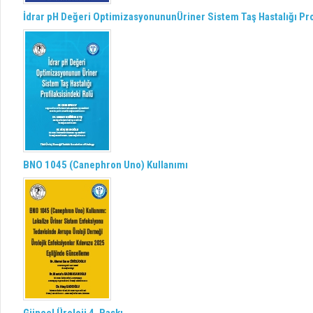
İdrar pH Değeri OptimizasyonununÜriner Sistem Taş Hastalığı Pro
BNO 1045 (Canephron Uno) Kullanımı