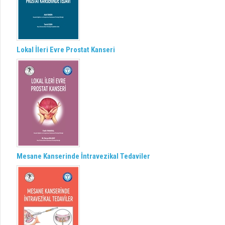
Lokal İleri Evre Prostat Kanseri
Mesane Kanserinde İntravezikal Tedaviler