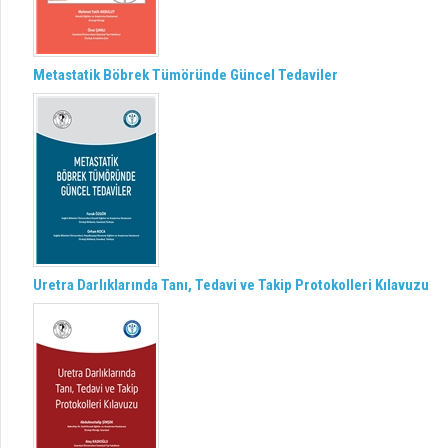
Metastatik Böbrek Tümöründe Güncel Tedaviler
Uretra Darlıklarında Tanı, Tedavi ve Takip Protokolleri Kılavuzu