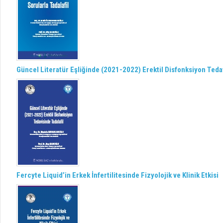
Güncel Literatür Eşliğinde (2021-2022) Erektil Disfonksiyon Tedav
Fercyte Liquid’in Erkek İnfertilitesinde Fizyolojik ve Klinik Etkisi