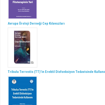
Avrupa Üroloji Derneği Cep Kılavuzları
Tribulu Terrestis (TT)'in Erektil Disfonksiyon Tedavisinde Kullan