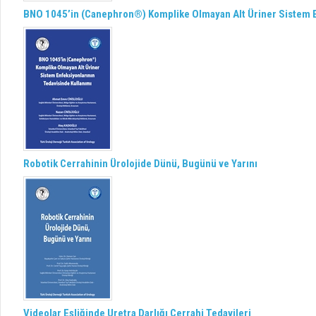
BNO 1045’in (Canephron®) Komplike Olmayan Alt Üriner Sistem E
Robotik Cerrahinin Ürolojide Dünü, Bugünü ve Yarını
Videolar Eşliğinde Uretra Darlığı Cerrahi Tedavileri