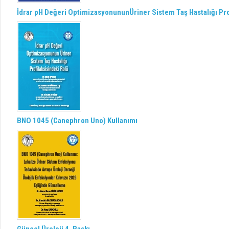
İdrar pH Değeri OptimizasyonununÜriner Sistem Taş Hastalığı Pro
BNO 1045 (Canephron Uno) Kullanımı