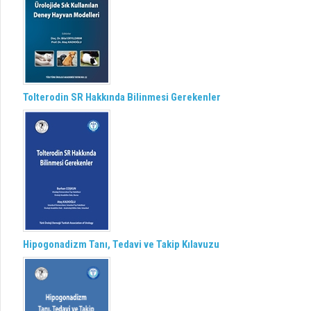
Tolterodin SR Hakkında Bilinmesi Gerekenler
Hipogonadizm Tanı, Tedavi ve Takip Kılavuzu