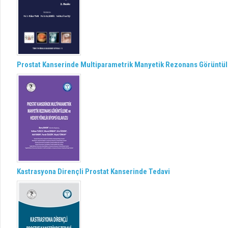
Prostat Kanserinde Multiparametrik Manyetik Rezonans Görüntül
Kastrasyona Dirençli Prostat Kanserinde Tedavi