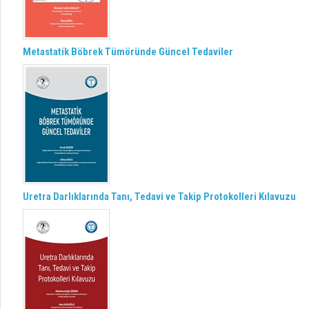
Metastatik Böbrek Tümöründe Güncel Tedaviler
Uretra Darlıklarında Tanı, Tedavi ve Takip Protokolleri Kılavuzu