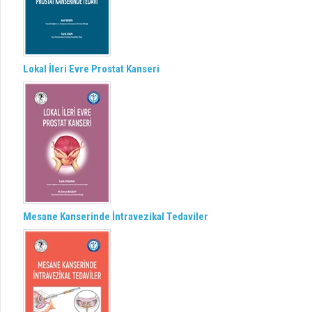
Lokal İleri Evre Prostat Kanseri
Mesane Kanserinde İntravezikal Tedaviler