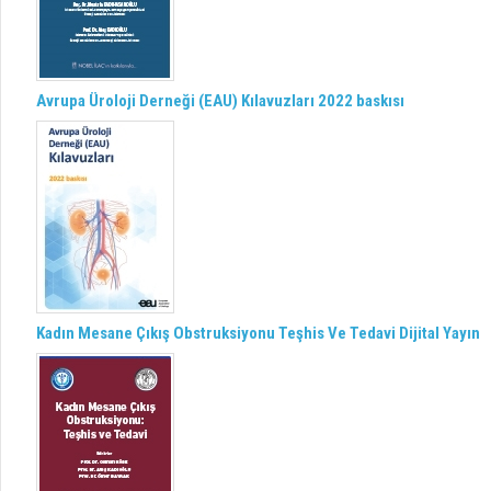
Avrupa Üroloji Derneği (EAU) Kılavuzları 2022 baskısı
Kadın Mesane Çıkış Obstruksiyonu Teşhis Ve Tedavi Dijital Yayın