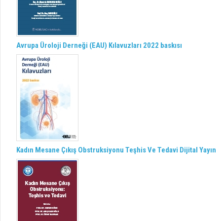
Avrupa Üroloji Derneği (EAU) Kılavuzları 2022 baskısı
Kadın Mesane Çıkış Obstruksiyonu Teşhis Ve Tedavi Dijital Yayın