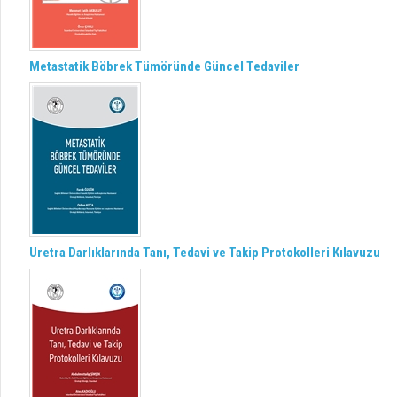
Metastatik Böbrek Tümöründe Güncel Tedaviler
Uretra Darlıklarında Tanı, Tedavi ve Takip Protokolleri Kılavuzu