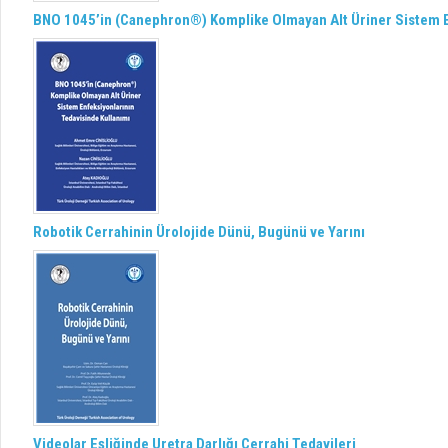
BNO 1045’in (Canephron®) Komplike Olmayan Alt Üriner Sistem E
Robotik Cerrahinin Ürolojide Dünü, Bugünü ve Yarını
Videolar Eşliğinde Uretra Darlığı Cerrahi Tedavileri