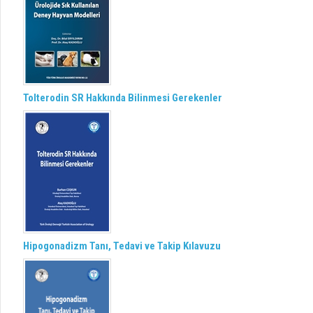
Tolterodin SR Hakkında Bilinmesi Gerekenler
Hipogonadizm Tanı, Tedavi ve Takip Kılavuzu