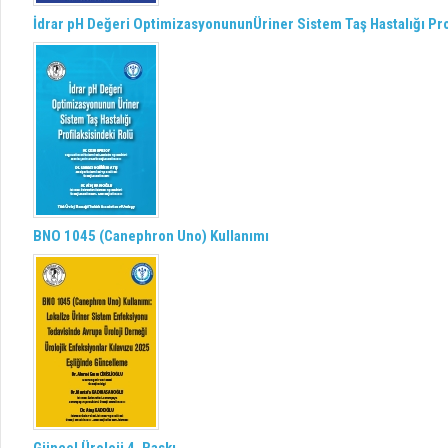
İdrar pH Değeri OptimizasyonununÜriner Sistem Taş Hastalığı Pro
BNO 1045 (Canephron Uno) Kullanımı