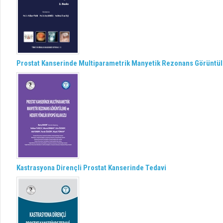
Prostat Kanserinde Multiparametrik Manyetik Rezonans Görüntül
Kastrasyona Dirençli Prostat Kanserinde Tedavi