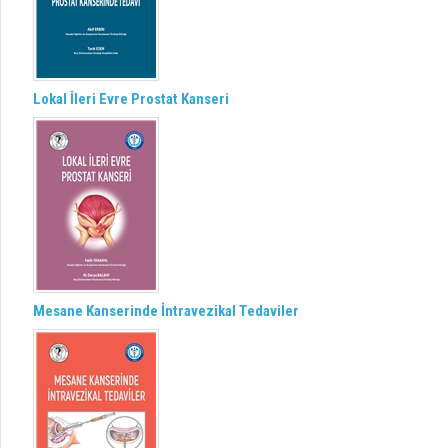
Lokal İleri Evre Prostat Kanseri
Mesane Kanserinde İntravezikal Tedaviler