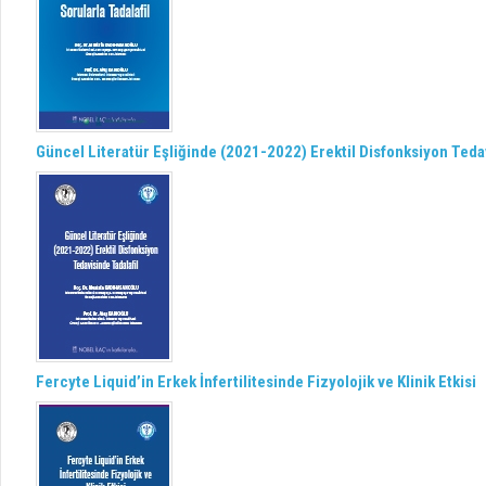
Güncel Literatür Eşliğinde (2021-2022) Erektil Disfonksiyon Tedav
Fercyte Liquid’in Erkek İnfertilitesinde Fizyolojik ve Klinik Etkisi