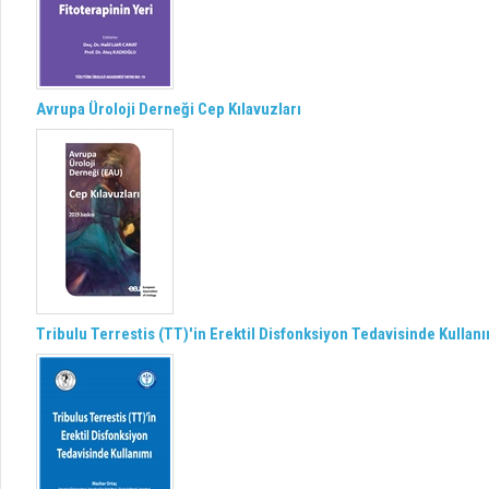
Avrupa Üroloji Derneği Cep Kılavuzları
Tribulu Terrestis (TT)'in Erektil Disfonksiyon Tedavisinde Kullan