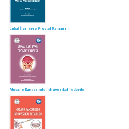
Lokal İleri Evre Prostat Kanseri
Mesane Kanserinde İntravezikal Tedaviler