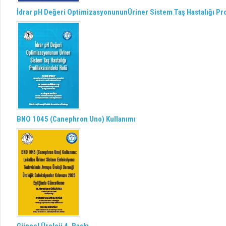
İdrar pH Değeri OptimizasyonununÜriner Sistem Taş Hastalığı Pro
BNO 1045 (Canephron Uno) Kullanımı