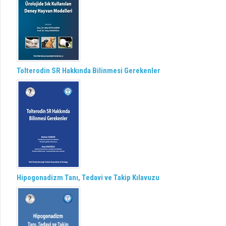
Tolterodin SR Hakkında Bilinmesi Gerekenler
Hipogonadizm Tanı, Tedavi ve Takip Kılavuzu