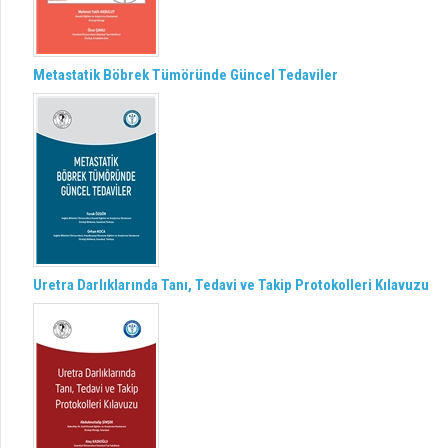
Metastatik Böbrek Tümöründe Güncel Tedaviler
Uretra Darlıklarında Tanı, Tedavi ve Takip Protokolleri Kılavuzu