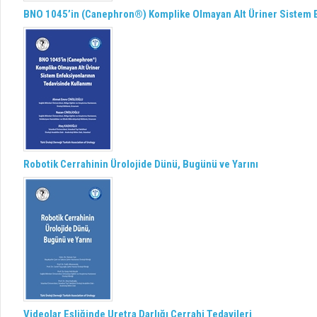
BNO 1045’in (Canephron®) Komplike Olmayan Alt Üriner Sistem E
Robotik Cerrahinin Ürolojide Dünü, Bugünü ve Yarını
Videolar Eşliğinde Uretra Darlığı Cerrahi Tedavileri