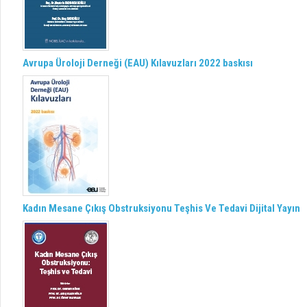
Avrupa Üroloji Derneği (EAU) Kılavuzları 2022 baskısı
Kadın Mesane Çıkış Obstruksiyonu Teşhis Ve Tedavi Dijital Yayın