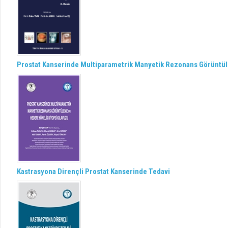
Prostat Kanserinde Multiparametrik Manyetik Rezonans Görüntül
Kastrasyona Dirençli Prostat Kanserinde Tedavi