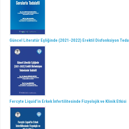
Güncel Literatür Eşliğinde (2021-2022) Erektil Disfonksiyon Tedav
Fercyte Liquid’in Erkek İnfertilitesinde Fizyolojik ve Klinik Etkisi