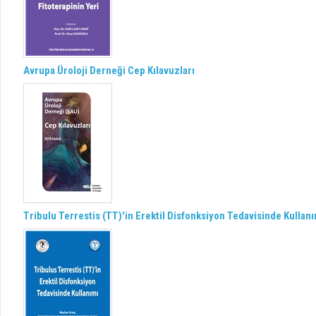
Avrupa Üroloji Derneği Cep Kılavuzları
Tribulu Terrestis (TT)'in Erektil Disfonksiyon Tedavisinde Kullan