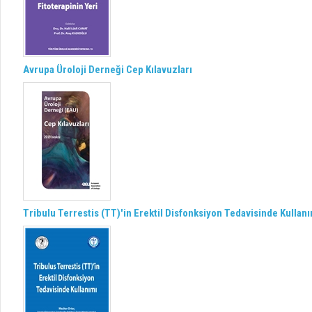
Avrupa Üroloji Derneği Cep Kılavuzları
Tribulu Terrestis (TT)'in Erektil Disfonksiyon Tedavisinde Kullan