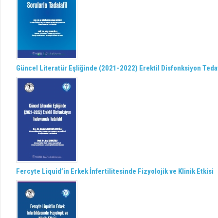
Güncel Literatür Eşliğinde (2021-2022) Erektil Disfonksiyon Tedav
Fercyte Liquid’in Erkek İnfertilitesinde Fizyolojik ve Klinik Etkisi