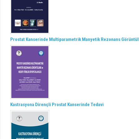
Prostat Kanserinde Multiparametrik Manyetik Rezonans Görüntül
Kastrasyona Dirençli Prostat Kanserinde Tedavi