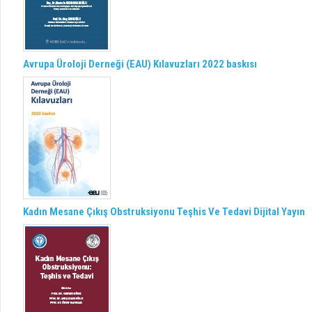
Avrupa Üroloji Derneği (EAU) Kılavuzları 2022 baskısı
Kadın Mesane Çıkış Obstruksiyonu Teşhis Ve Tedavi Dijital Yayın