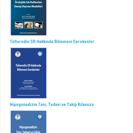
Tolterodin SR Hakkında Bilinmesi Gerekenler
Hipogonadizm Tanı, Tedavi ve Takip Kılavuzu