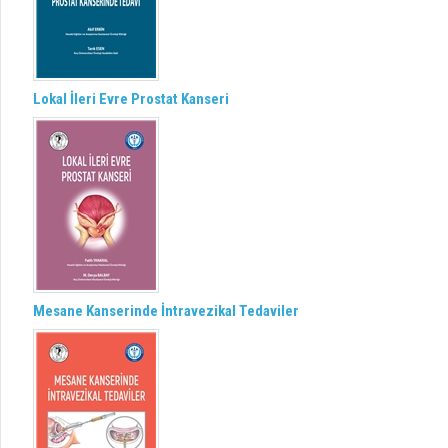
Lokal İleri Evre Prostat Kanseri
Mesane Kanserinde İntravezikal Tedaviler