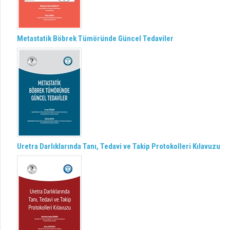
Metastatik Böbrek Tümöründe Güncel Tedaviler
Uretra Darlıklarında Tanı, Tedavi ve Takip Protokolleri Kılavuzu