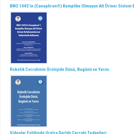
BNO 1045’in (Canephron®) Komplike Olmayan Alt Üriner Sistem E
Robotik Cerrahinin Ürolojide Dünü, Bugünü ve Yarını
Videolar Eşliğinde Uretra Darlığı Cerrahi Tedavileri