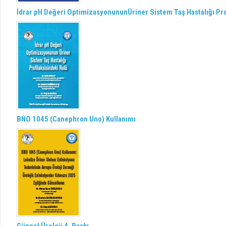
İdrar pH Değeri OptimizasyonununÜriner Sistem Taş Hastalığı Pro
BNO 1045 (Canephron Uno) Kullanımı