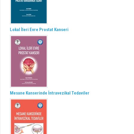
Lokal İleri Evre Prostat Kanseri
Mesane Kanserinde İntravezikal Tedaviler