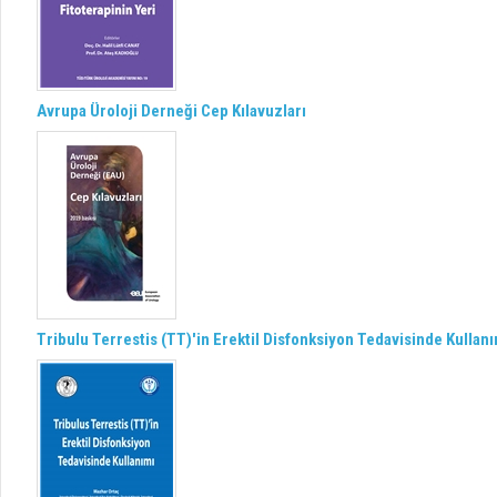
Avrupa Üroloji Derneği Cep Kılavuzları
Tribulu Terrestis (TT)'in Erektil Disfonksiyon Tedavisinde Kullan