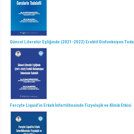
Güncel Literatür Eşliğinde (2021-2022) Erektil Disfonksiyon Tedav
Fercyte Liquid’in Erkek İnfertilitesinde Fizyolojik ve Klinik Etkisi