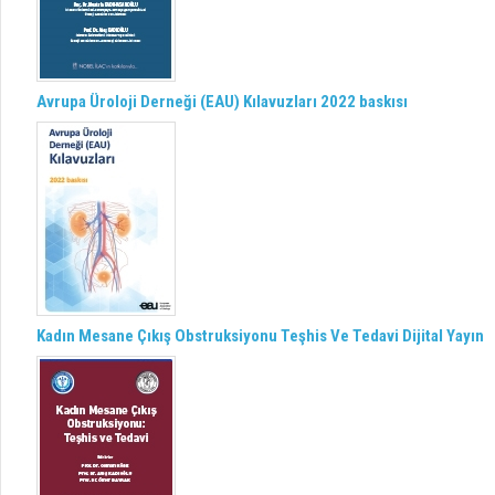
Avrupa Üroloji Derneği (EAU) Kılavuzları 2022 baskısı
Kadın Mesane Çıkış Obstruksiyonu Teşhis Ve Tedavi Dijital Yayın