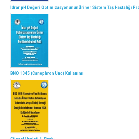
İdrar pH Değeri OptimizasyonununÜriner Sistem Taş Hastalığı Pro
BNO 1045 (Canephron Uno) Kullanımı