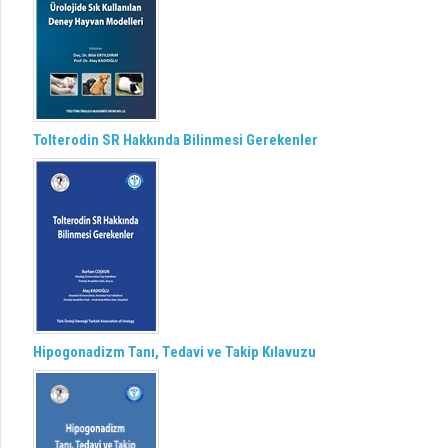
Tolterodin SR Hakkında Bilinmesi Gerekenler
Hipogonadizm Tanı, Tedavi ve Takip Kılavuzu