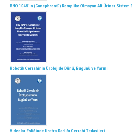
BNO 1045’in (Canephron®) Komplike Olmayan Alt Üriner Sistem E
Robotik Cerrahinin Ürolojide Dünü, Bugünü ve Yarını
Videolar Eşliğinde Uretra Darlığı Cerrahi Tedavileri