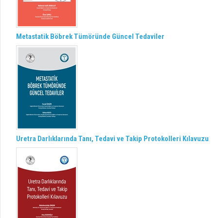
Metastatik Böbrek Tümöründe Güncel Tedaviler
Uretra Darlıklarında Tanı, Tedavi ve Takip Protokolleri Kılavuzu