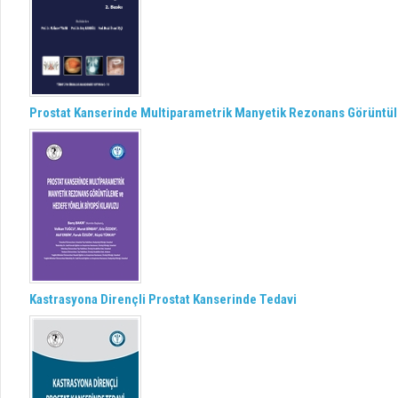
Prostat Kanserinde Multiparametrik Manyetik Rezonans Görüntül
Kastrasyona Dirençli Prostat Kanserinde Tedavi