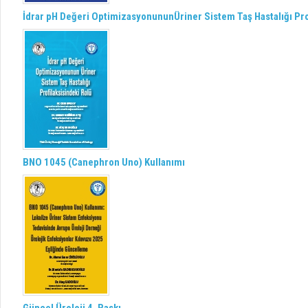
İdrar pH Değeri OptimizasyonununÜriner Sistem Taş Hastalığı Pro
BNO 1045 (Canephron Uno) Kullanımı