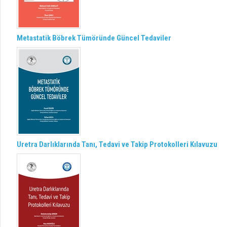
Metastatik Böbrek Tümöründe Güncel Tedaviler
Uretra Darlıklarında Tanı, Tedavi ve Takip Protokolleri Kılavuzu