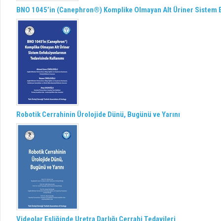
BNO 1045’in (Canephron®) Komplike Olmayan Alt Üriner Sistem E
Robotik Cerrahinin Ürolojide Dünü, Bugünü ve Yarını
Videolar Eşliğinde Uretra Darlığı Cerrahi Tedavileri