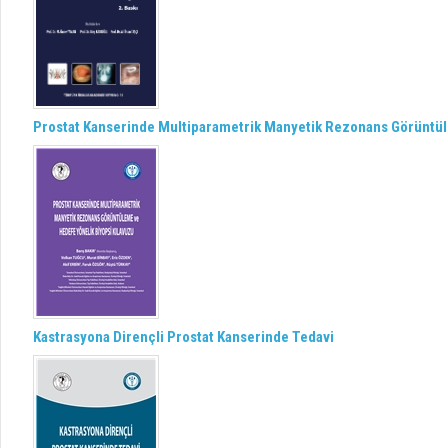
Prostat Kanserinde Multiparametrik Manyetik Rezonans Görüntül
Kastrasyona Dirençli Prostat Kanserinde Tedavi