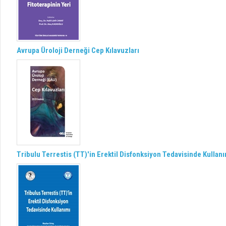
Avrupa Üroloji Derneği Cep Kılavuzları
Tribulu Terrestis (TT)'in Erektil Disfonksiyon Tedavisinde Kullan