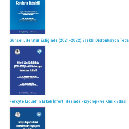
Güncel Literatür Eşliğinde (2021-2022) Erektil Disfonksiyon Tedav
Fercyte Liquid’in Erkek İnfertilitesinde Fizyolojik ve Klinik Etkisi