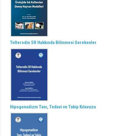
Tolterodin SR Hakkında Bilinmesi Gerekenler
Hipogonadizm Tanı, Tedavi ve Takip Kılavuzu