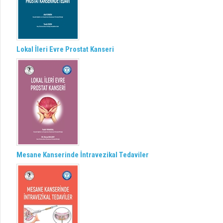
Lokal İleri Evre Prostat Kanseri
Mesane Kanserinde İntravezikal Tedaviler