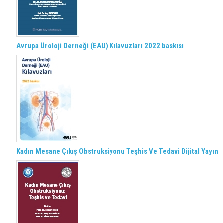
Avrupa Üroloji Derneği (EAU) Kılavuzları 2022 baskısı
Kadın Mesane Çıkış Obstruksiyonu Teşhis Ve Tedavi Dijital Yayın