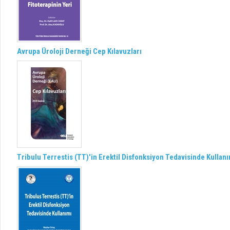
Avrupa Üroloji Derneği Cep Kılavuzları
Tribulu Terrestis (TT)'in Erektil Disfonksiyon Tedavisinde Kullan