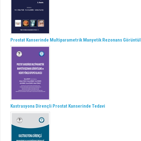
Prostat Kanserinde Multiparametrik Manyetik Rezonans Görüntül
Kastrasyona Dirençli Prostat Kanserinde Tedavi