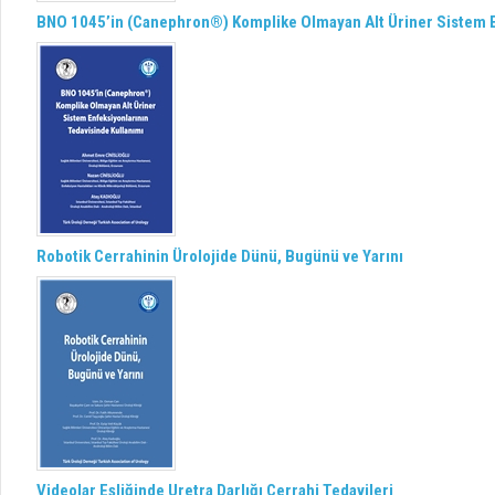
BNO 1045’in (Canephron®) Komplike Olmayan Alt Üriner Sistem E
Robotik Cerrahinin Ürolojide Dünü, Bugünü ve Yarını
Videolar Eşliğinde Uretra Darlığı Cerrahi Tedavileri