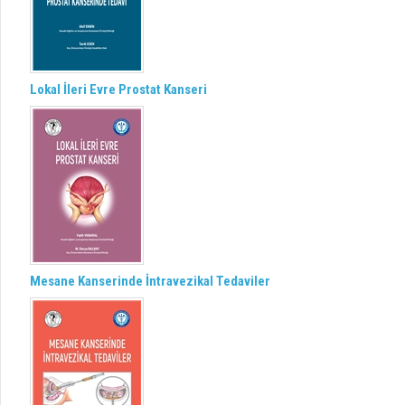
Lokal İleri Evre Prostat Kanseri
Mesane Kanserinde İntravezikal Tedaviler