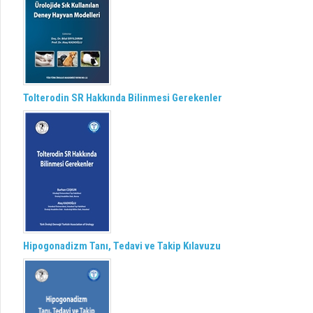
Tolterodin SR Hakkında Bilinmesi Gerekenler
Hipogonadizm Tanı, Tedavi ve Takip Kılavuzu