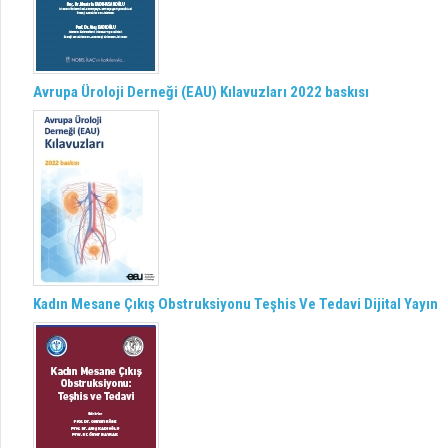
Avrupa Üroloji Derneği (EAU) Kılavuzları 2022 baskısı
Kadın Mesane Çıkış Obstruksiyonu Teşhis Ve Tedavi Dijital Yayın