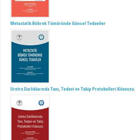
Metastatik Böbrek Tümöründe Güncel Tedaviler
Uretra Darlıklarında Tanı, Tedavi ve Takip Protokolleri Kılavuzu