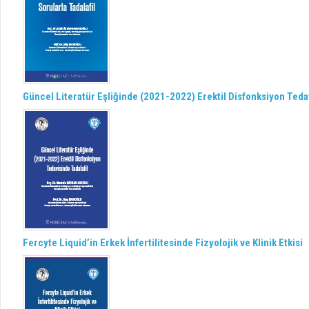
Güncel Literatür Eşliğinde (2021-2022) Erektil Disfonksiyon Tedav
Fercyte Liquid’in Erkek İnfertilitesinde Fizyolojik ve Klinik Etkisi