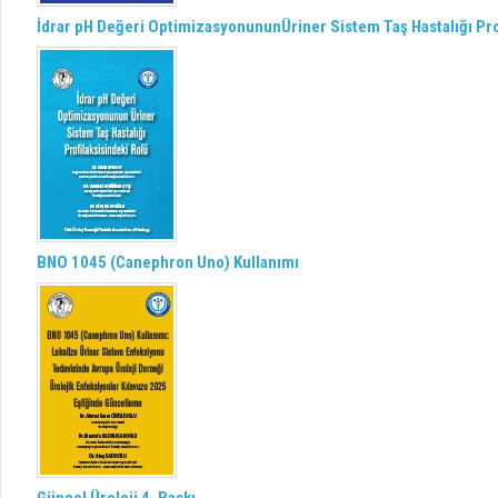
İdrar pH Değeri OptimizasyonununÜriner Sistem Taş Hastalığı Pro
BNO 1045 (Canephron Uno) Kullanımı