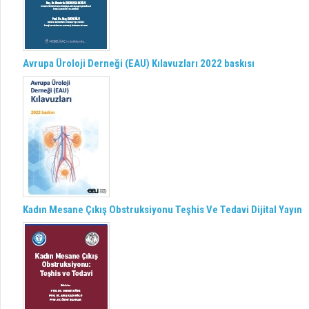
Avrupa Üroloji Derneği (EAU) Kılavuzları 2022 baskısı
Kadın Mesane Çıkış Obstruksiyonu Teşhis Ve Tedavi Dijital Yayın