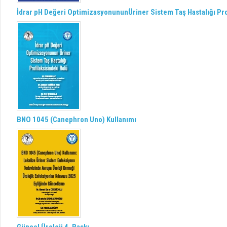
İdrar pH Değeri OptimizasyonununÜriner Sistem Taş Hastalığı Pro
BNO 1045 (Canephron Uno) Kullanımı