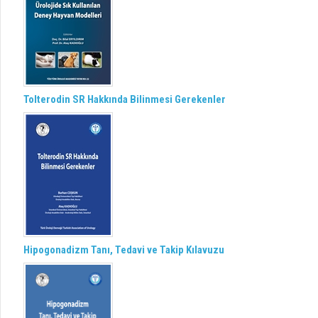
Tolterodin SR Hakkında Bilinmesi Gerekenler
Hipogonadizm Tanı, Tedavi ve Takip Kılavuzu