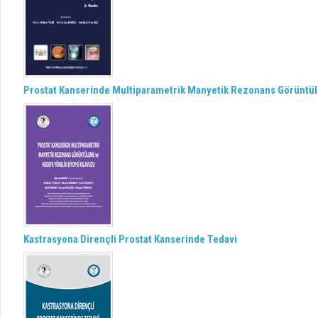
Prostat Kanserinde Multiparametrik Manyetik Rezonans Görüntül
Kastrasyona Dirençli Prostat Kanserinde Tedavi