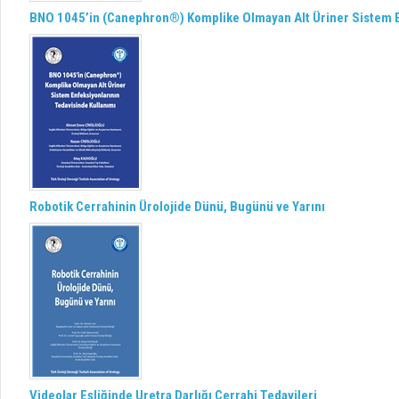
BNO 1045’in (Canephron®) Komplike Olmayan Alt Üriner Sistem E
Robotik Cerrahinin Ürolojide Dünü, Bugünü ve Yarını
Videolar Eşliğinde Uretra Darlığı Cerrahi Tedavileri