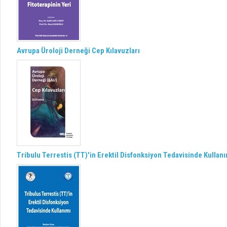
Avrupa Üroloji Derneği Cep Kılavuzları
Tribulu Terrestis (TT)'in Erektil Disfonksiyon Tedavisinde Kullan