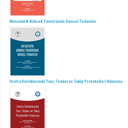
Metastatik Böbrek Tümöründe Güncel Tedaviler
Uretra Darlıklarında Tanı, Tedavi ve Takip Protokolleri Kılavuzu