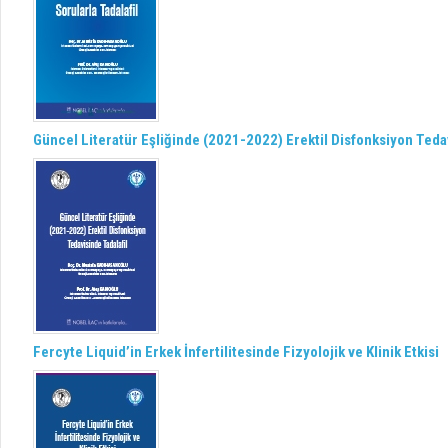
Güncel Literatür Eşliğinde (2021-2022) Erektil Disfonksiyon Tedav
Fercyte Liquid’in Erkek İnfertilitesinde Fizyolojik ve Klinik Etkisi