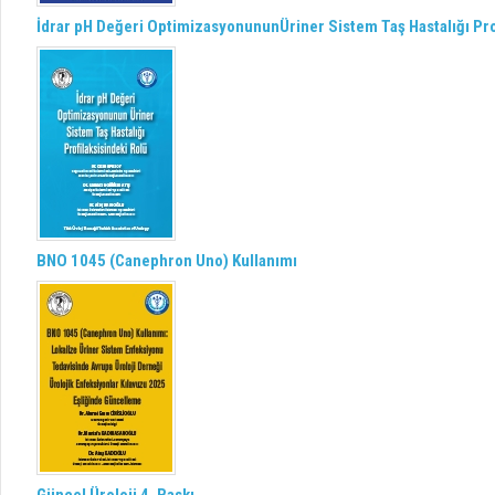
İdrar pH Değeri OptimizasyonununÜriner Sistem Taş Hastalığı Pro
BNO 1045 (Canephron Uno) Kullanımı