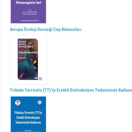
Avrupa Üroloji Derneği Cep Kılavuzları
Tribulu Terrestis (TT)'in Erektil Disfonksiyon Tedavisinde Kullan