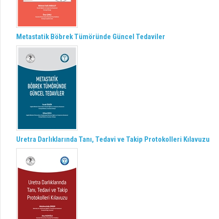
Metastatik Böbrek Tümöründe Güncel Tedaviler
Uretra Darlıklarında Tanı, Tedavi ve Takip Protokolleri Kılavuzu