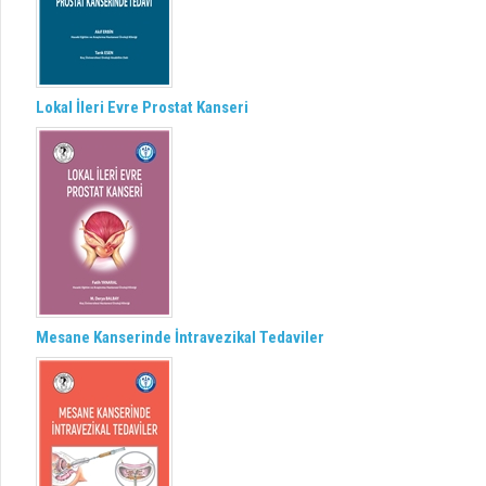
Lokal İleri Evre Prostat Kanseri
Mesane Kanserinde İntravezikal Tedaviler