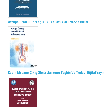
Avrupa Üroloji Derneği (EAU) Kılavuzları 2022 baskısı
Kadın Mesane Çıkış Obstruksiyonu Teşhis Ve Tedavi Dijital Yayın