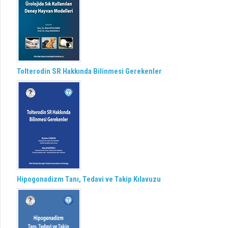
Tolterodin SR Hakkında Bilinmesi Gerekenler
Hipogonadizm Tanı, Tedavi ve Takip Kılavuzu