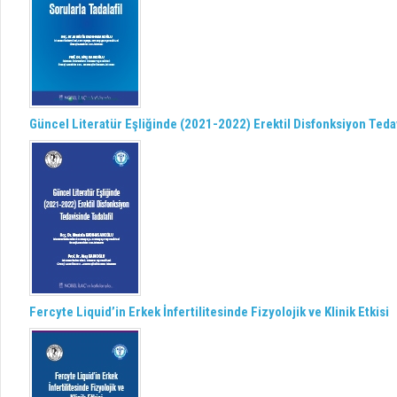
Güncel Literatür Eşliğinde (2021-2022) Erektil Disfonksiyon Tedav
Fercyte Liquid’in Erkek İnfertilitesinde Fizyolojik ve Klinik Etkisi