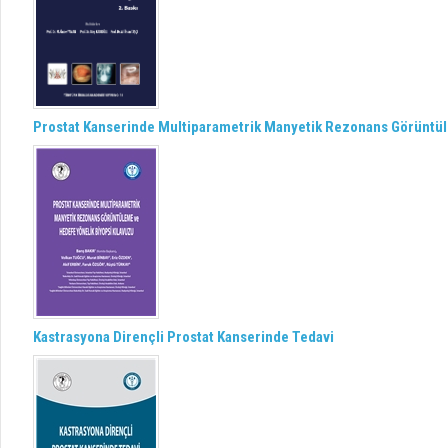
Prostat Kanserinde Multiparametrik Manyetik Rezonans Görüntül
Kastrasyona Dirençli Prostat Kanserinde Tedavi