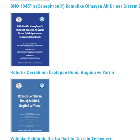
BNO 1045’in (Canephron®) Komplike Olmayan Alt Üriner Sistem E
Robotik Cerrahinin Ürolojide Dünü, Bugünü ve Yarını
Videolar Eşliğinde Uretra Darlığı Cerrahi Tedavileri