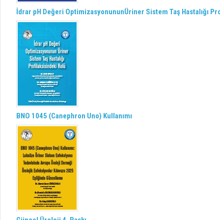
İdrar pH Değeri OptimizasyonununÜriner Sistem Taş Hastalığı Pro
BNO 1045 (Canephron Uno) Kullanımı