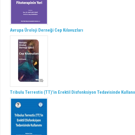
Avrupa Üroloji Derneği Cep Kılavuzları
Tribulu Terrestis (TT)'in Erektil Disfonksiyon Tedavisinde Kullan