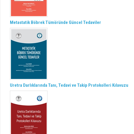
Metastatik Böbrek Tümöründe Güncel Tedaviler
Uretra Darlıklarında Tanı, Tedavi ve Takip Protokolleri Kılavuzu