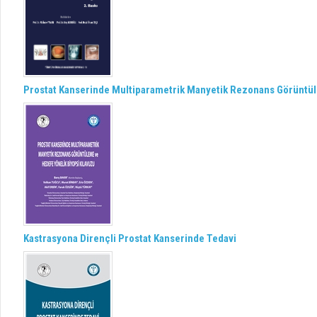
Prostat Kanserinde Multiparametrik Manyetik Rezonans Görüntül
Kastrasyona Dirençli Prostat Kanserinde Tedavi