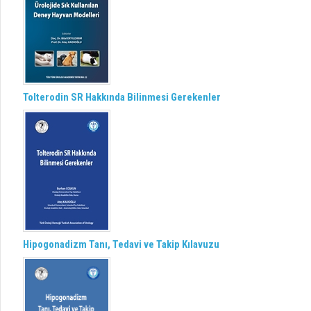
Tolterodin SR Hakkında Bilinmesi Gerekenler
Hipogonadizm Tanı, Tedavi ve Takip Kılavuzu