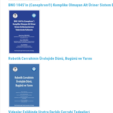
BNO 1045’in (Canephron®) Komplike Olmayan Alt Üriner Sistem E
Robotik Cerrahinin Ürolojide Dünü, Bugünü ve Yarını
Videolar Eşliğinde Uretra Darlığı Cerrahi Tedavileri