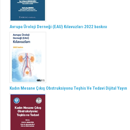
Avrupa Üroloji Derneği (EAU) Kılavuzları 2022 baskısı
Kadın Mesane Çıkış Obstruksiyonu Teşhis Ve Tedavi Dijital Yayın