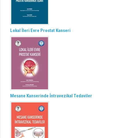
Lokal İleri Evre Prostat Kanseri
Mesane Kanserinde İntravezikal Tedaviler