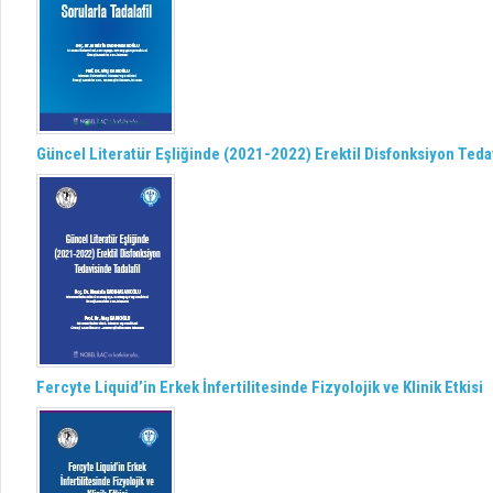
Güncel Literatür Eşliğinde (2021-2022) Erektil Disfonksiyon Tedav
Fercyte Liquid’in Erkek İnfertilitesinde Fizyolojik ve Klinik Etkisi