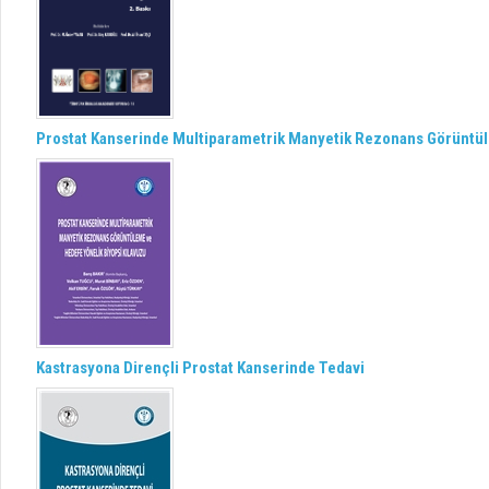
Prostat Kanserinde Multiparametrik Manyetik Rezonans Görüntül
Kastrasyona Dirençli Prostat Kanserinde Tedavi