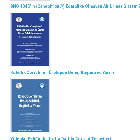
BNO 1045’in (Canephron®) Komplike Olmayan Alt Üriner Sistem E
Robotik Cerrahinin Ürolojide Dünü, Bugünü ve Yarını
Videolar Eşliğinde Uretra Darlığı Cerrahi Tedavileri