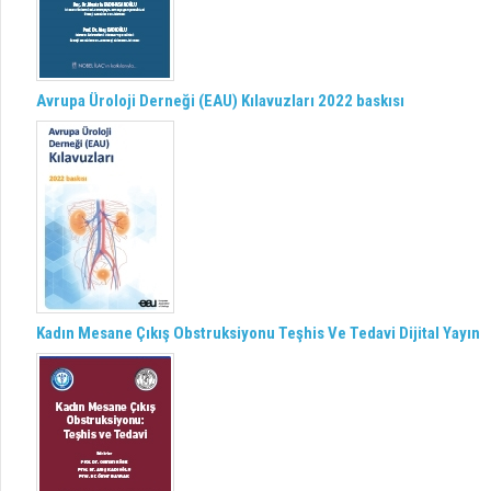
Avrupa Üroloji Derneği (EAU) Kılavuzları 2022 baskısı
Kadın Mesane Çıkış Obstruksiyonu Teşhis Ve Tedavi Dijital Yayın