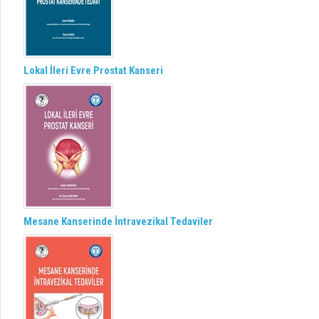
Lokal İleri Evre Prostat Kanseri
Mesane Kanserinde İntravezikal Tedaviler