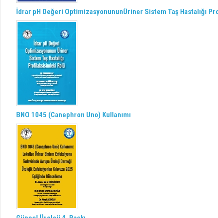
İdrar pH Değeri OptimizasyonununÜriner Sistem Taş Hastalığı Pro
BNO 1045 (Canephron Uno) Kullanımı