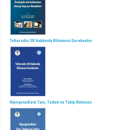
Tolterodin SR Hakkında Bilinmesi Gerekenler
Hipogonadizm Tanı, Tedavi ve Takip Kılavuzu