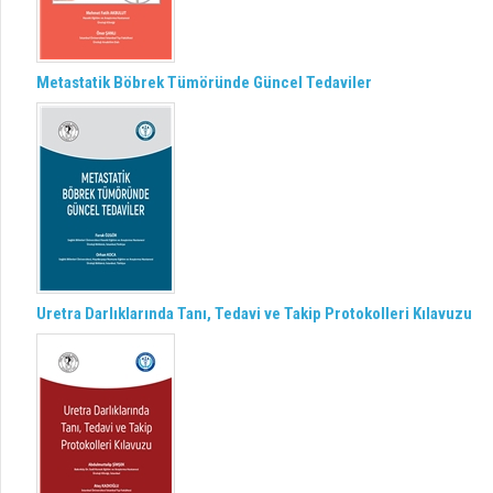
Metastatik Böbrek Tümöründe Güncel Tedaviler
Uretra Darlıklarında Tanı, Tedavi ve Takip Protokolleri Kılavuzu