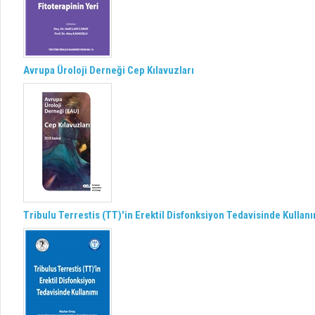
Avrupa Üroloji Derneği Cep Kılavuzları
Tribulu Terrestis (TT)'in Erektil Disfonksiyon Tedavisinde Kullan