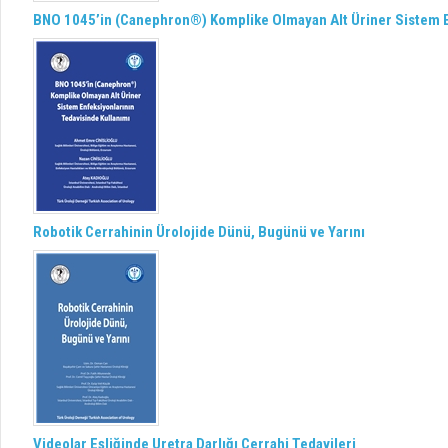
BNO 1045’in (Canephron®) Komplike Olmayan Alt Üriner Sistem E
Robotik Cerrahinin Ürolojide Dünü, Bugünü ve Yarını
Videolar Eşliğinde Uretra Darlığı Cerrahi Tedavileri