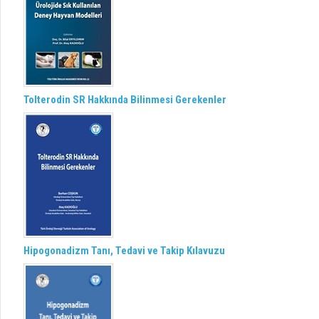
Tolterodin SR Hakkında Bilinmesi Gerekenler
Hipogonadizm Tanı, Tedavi ve Takip Kılavuzu