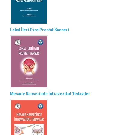
Lokal İleri Evre Prostat Kanseri
Mesane Kanserinde İntravezikal Tedaviler