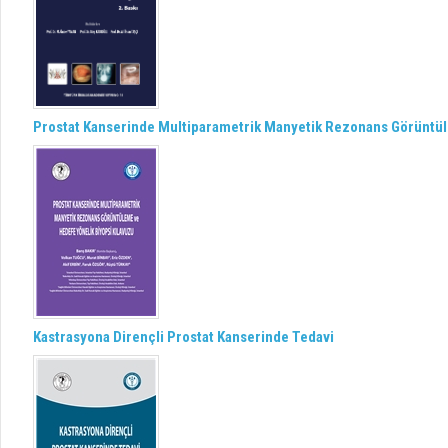
Prostat Kanserinde Multiparametrik Manyetik Rezonans Görüntül
Kastrasyona Dirençli Prostat Kanserinde Tedavi