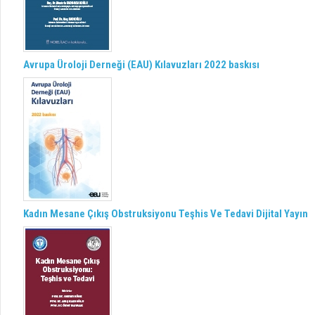
Avrupa Üroloji Derneği (EAU) Kılavuzları 2022 baskısı
Kadın Mesane Çıkış Obstruksiyonu Teşhis Ve Tedavi Dijital Yayın