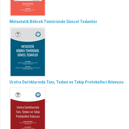
Metastatik Böbrek Tümöründe Güncel Tedaviler
Uretra Darlıklarında Tanı, Tedavi ve Takip Protokolleri Kılavuzu