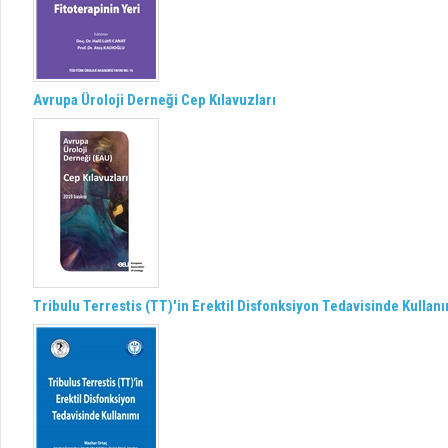
Avrupa Üroloji Derneği Cep Kılavuzları
Tribulu Terrestis (TT)'in Erektil Disfonksiyon Tedavisinde Kullan