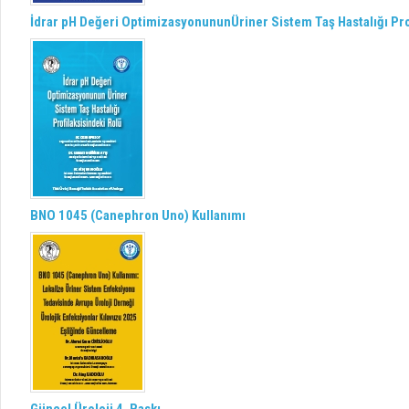
İdrar pH Değeri OptimizasyonununÜriner Sistem Taş Hastalığı Pro
BNO 1045 (Canephron Uno) Kullanımı