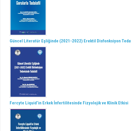
Güncel Literatür Eşliğinde (2021-2022) Erektil Disfonksiyon Tedav
Fercyte Liquid’in Erkek İnfertilitesinde Fizyolojik ve Klinik Etkisi