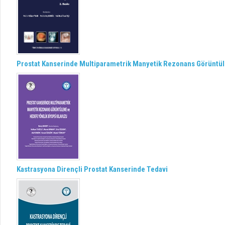
Prostat Kanserinde Multiparametrik Manyetik Rezonans Görüntül
Kastrasyona Dirençli Prostat Kanserinde Tedavi