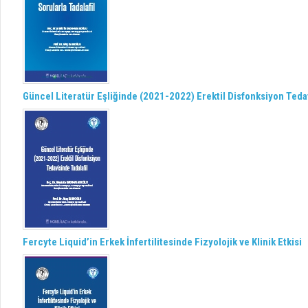
Güncel Literatür Eşliğinde (2021-2022) Erektil Disfonksiyon Tedav
Fercyte Liquid’in Erkek İnfertilitesinde Fizyolojik ve Klinik Etkisi