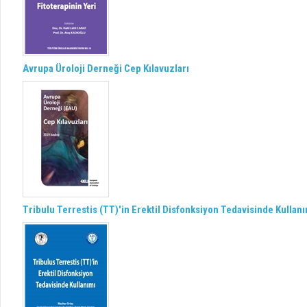
Avrupa Üroloji Derneği Cep Kılavuzları
Tribulu Terrestis (TT)'in Erektil Disfonksiyon Tedavisinde Kullan