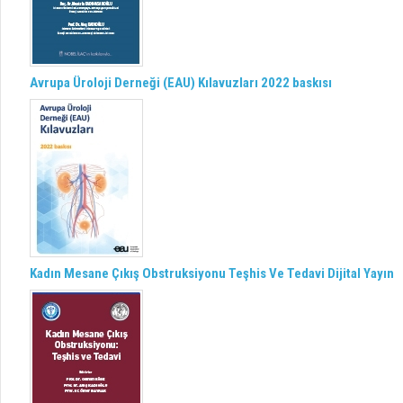
Avrupa Üroloji Derneği (EAU) Kılavuzları 2022 baskısı
Kadın Mesane Çıkış Obstruksiyonu Teşhis Ve Tedavi Dijital Yayın