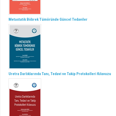
Metastatik Böbrek Tümöründe Güncel Tedaviler
Uretra Darlıklarında Tanı, Tedavi ve Takip Protokolleri Kılavuzu