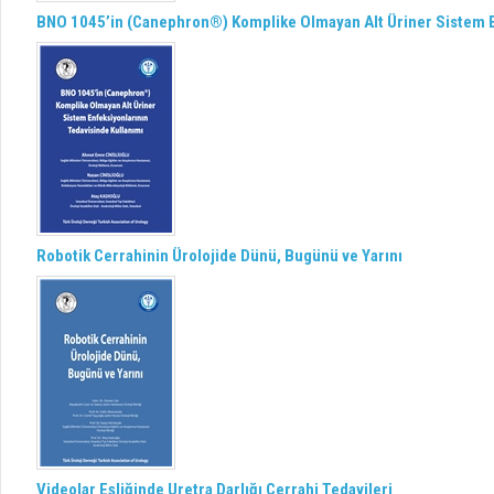
BNO 1045’in (Canephron®) Komplike Olmayan Alt Üriner Sistem E
Robotik Cerrahinin Ürolojide Dünü, Bugünü ve Yarını
Videolar Eşliğinde Uretra Darlığı Cerrahi Tedavileri