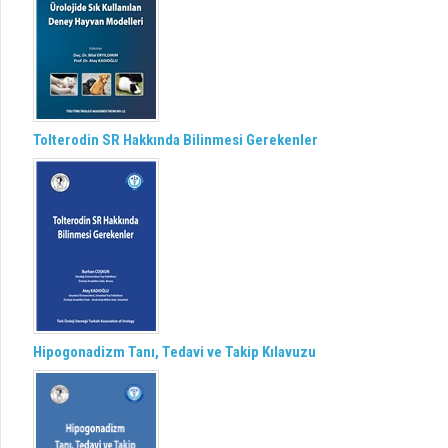
Tolterodin SR Hakkında Bilinmesi Gerekenler
Hipogonadizm Tanı, Tedavi ve Takip Kılavuzu