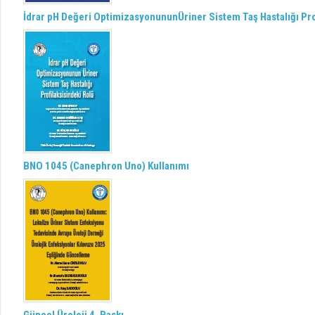
İdrar pH Değeri OptimizasyonununÜriner Sistem Taş Hastalığı Pro
BNO 1045 (Canephron Uno) Kullanımı