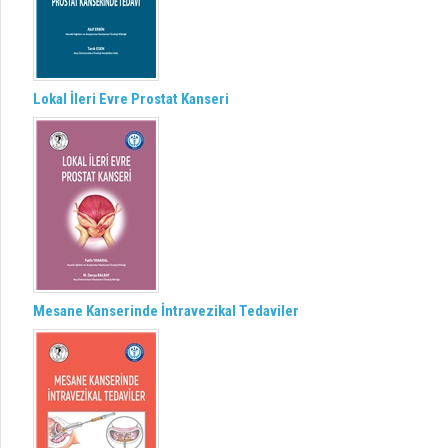
Lokal İleri Evre Prostat Kanseri
Mesane Kanserinde İntravezikal Tedaviler